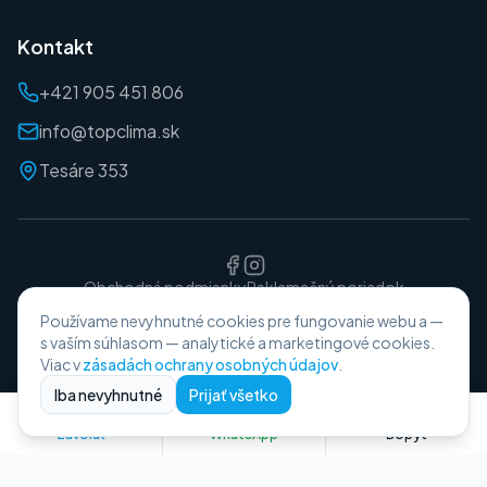
Kontakt
+421 905 451 806
info@topclima.sk
Tesáre 353
Obchodné podmienky
Reklamačný poriadok
Ochrana osobných údajov
Používame nevyhnutné cookies pre fungovanie webu a —
©
2026
TopClima. Všetky práva vyhradené.
s vaším súhlasom — analytické a marketingové cookies.
Viac v
zásadách ochrany osobných údajov
.
Iba nevyhnutné
Prijať všetko
Zavolať
WhatsApp
Dopyt