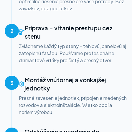
optimálne riešenie presne pre vaše potreby. Bez
záväzkov, bez poplatkov.
Príprava – vŕtanie prestupu cez
2
stenu
Zvládneme každý typ steny – tehlovú, panelovú aj
zateplenú fasádu. Používame profesionálne
diamantové vrtáky pre čistý a presný otvor.
Montáž vnútornej a vonkajšej
3
jednotky
Presné zavesenie jednotiek, pripojenie medených
rozvodov a elektroinštalácie. Všetko podľa
noriem výrobcu.
Odskúšanie a uvedenie do