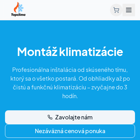
Montáž klimatizácie
Profesionálna inštalácia od skúseného tímu,
ktorý sa o všetko postará. Od obhliadky až po
čistú a funkčnú klimatizáciu – zvyčajne do 3
hodín.
Zavolajte nám
Nezáväzná cenová ponuka