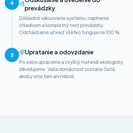
4
prevádzky
Dôkladné vákuovanie systému, naplnenie
chladivom a kompletný test prevádzky.
Odchádzame až keď všetko funguje na 100 %.
Upratanie a odovzdanie
5
Po sebe upraceme a zvyšný materiál ekologicky
zlikvidujeme. Vaša domácnosť zostane čistá,
akoby sme tam ani neboli.