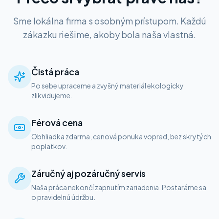
Sme lokálna firma s osobným prístupom. Každú
zákazku riešime, akoby bola naša vlastná.
Čistá práca
Po sebe upraceme a zvyšný materiál ekologicky
zlikvidujeme.
Férová cena
Obhliadka zdarma, cenová ponuka vopred, bez skrytých
poplatkov.
Záručný aj pozáručný servis
Naša práca nekončí zapnutím zariadenia. Postaráme sa
o pravidelnú údržbu.