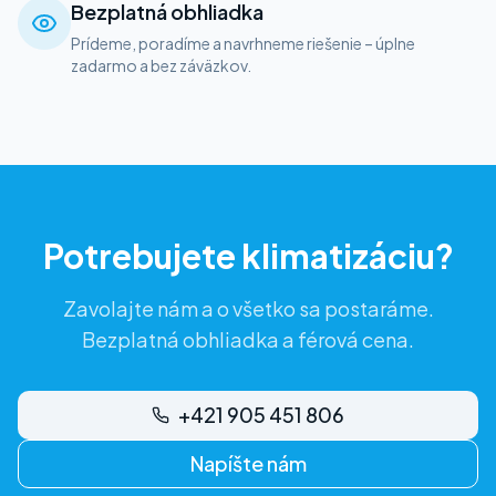
Bezplatná obhliadka
Prídeme, poradíme a navrhneme riešenie – úplne
zadarmo a bez záväzkov.
Potrebujete klimatizáciu?
Zavolajte nám a o všetko sa postaráme.
Bezplatná obhliadka a férová cena.
+421 905 451 806
Napíšte nám