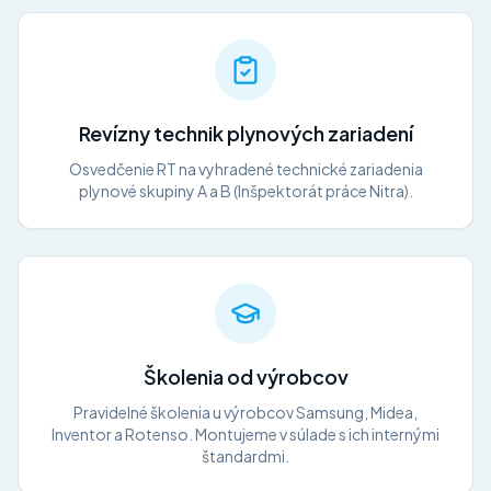
Revízny technik plynových zariadení
Osvedčenie RT na vyhradené technické zariadenia
plynové skupiny A a B (Inšpektorát práce Nitra).
Školenia od výrobcov
Pravidelné školenia u výrobcov Samsung, Midea,
Inventor a Rotenso. Montujeme v súlade s ich internými
štandardmi.