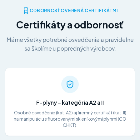
ODBORNOSŤ OVERENÁ CERTIFIKÁTMI
Certifikáty a odbornosť
Máme všetky potrebné osvedčenia a pravidelne
sa školíme u popredných výrobcov.
F-plyny – kategória A2 a II
Osobné osvedčenie (kat. A2) aj firemný certifikát (kat. II)
na manipuláciu s fluorovanými skleníkovými plynmi (CO
CHKT).