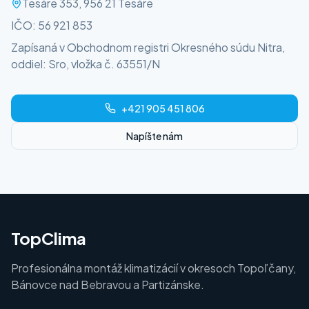
Tesáre 353, 956 21 Tesáre
IČO: 56 921 853
Zapísaná v Obchodnom registri Okresného súdu Nitra,
oddiel: Sro, vložka č. 63551/N
+421 905 451 806
Napíšte nám
TopClima
Profesionálna montáž klimatizácií v okresoch Topoľčany,
Bánovce nad Bebravou a Partizánske.