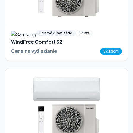
Splitové klimatizácie
3,5 kW
WindFree Comfort S2
Cena na vyžiadanie
Skladom