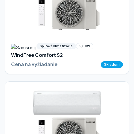
Splitové klimatizácie
5,0 kW
WindFree Comfort S2
Cena na vyžiadanie
Skladom