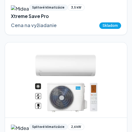
Splitové klimatizácie
3,5 kW
Xtreme Save Pro
Cena na vyžiadanie
Skladom
Splitové klimatizácie
2,6 kW