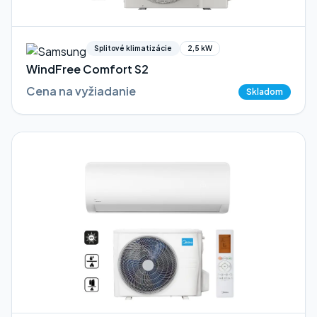
Splitové klimatizácie
2,5 kW
WindFree Comfort S2
Cena na vyžiadanie
Skladom