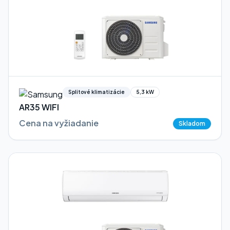
Splitové klimatizácie
5,3 kW
AR35 WIFI
Cena na vyžiadanie
Skladom