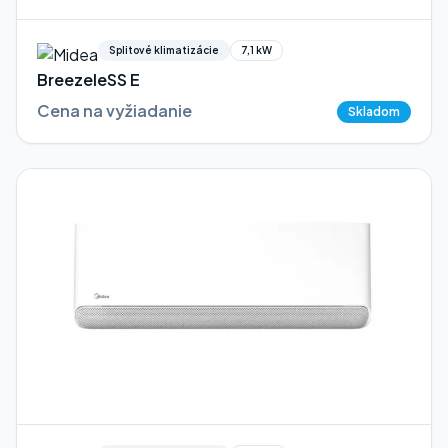
Splitové klimatizácie
7,1 kW
BreezeleSS E
Cena na vyžiadanie
Skladom