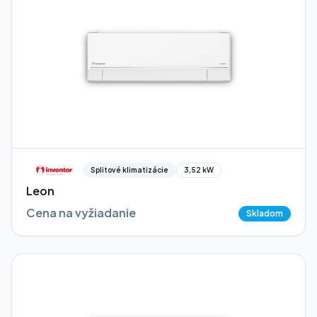
Splitové klimatizácie
3,52 kW
Leon
Cena na vyžiadanie
Skladom