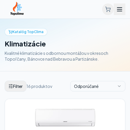
Katalóg TopClima
Klimatizácie
Kvalitné klimatizácie s odbornou montážou v okresoch
Topoľčany, Bánovce nad Bebravou a Partizánske.
Filter
16
produktov
Odporúčané