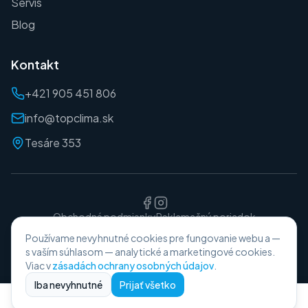
Servis
Blog
Kontakt
+421 905 451 806
info@topclima.sk
Tesáre 353
Obchodné podmienky
Reklamačný poriadok
Ochrana osobných údajov
Používame nevyhnutné cookies pre fungovanie webu a —
©
2026
TopClima. Všetky práva vyhradené.
s vaším súhlasom — analytické a marketingové cookies.
Viac v
zásadách ochrany osobných údajov
.
Iba nevyhnutné
Prijať všetko