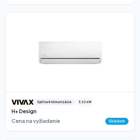
Splitové klimatizácie
3,52 kW
H+ Design
Cena na vyžiadanie
Skladom