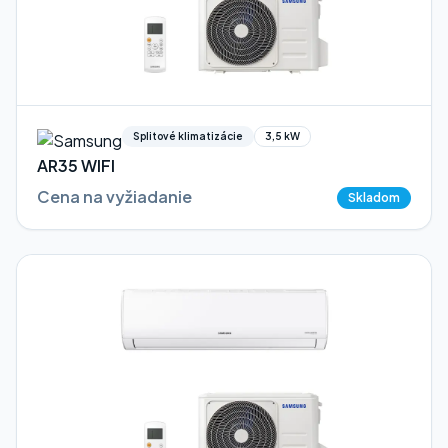
Splitové klimatizácie
3,5 kW
AR35 WIFI
Cena na vyžiadanie
Skladom