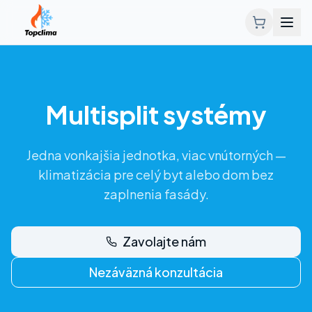
Multisplit systémy
Jedna vonkajšia jednotka, viac vnútorných —
klimatizácia pre celý byt alebo dom bez
zaplnenia fasády.
Zavolajte nám
Nezáväzná konzultácia