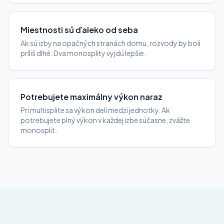
Miestnosti sú ďaleko od seba
Ak sú izby na opačných stranách domu, rozvody by boli
príliš dlhé. Dva monosplity vyjdú lepšie.
Potrebujete maximálny výkon naraz
Pri multisplite sa výkon delí medzi jednotky. Ak
potrebujete plný výkon v každej izbe súčasne, zvážte
monosplit.