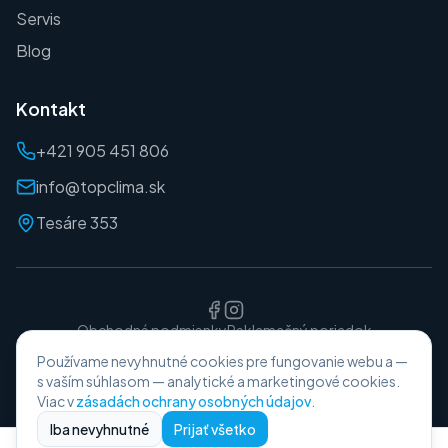
Servis
Blog
Kontakt
+421 905 451 806
info@topclima.sk
Tesáre 353
Obchodné podmienky
Reklamačný poriadok
Ochrana osobných údajov
Používame nevyhnutné cookies pre fungovanie webu a —
©
2026
TopClima. Všetky práva vyhradené.
s vaším súhlasom — analytické a marketingové cookies.
Viac v
zásadách ochrany osobných údajov
.
Iba nevyhnutné
Prijať všetko