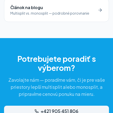
Článok na blogu
Multisplit vs. monosplit — podrobné porovnanie
Potrebujete poradiť s
výberom?
Zavolajte nám — poradíme vám, či je pre vaše
priestory lepší multisplit alebo monosplit, a
pripravíme cenovú ponuku na mieru.
+421 905 451 806