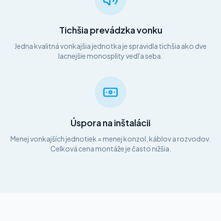
Tichšia prevádzka vonku
Jedna kvalitná vonkajšia jednotka je spravidla tichšia ako dve
lacnejšie monosplity vedľa seba.
Úspora na inštalácii
Menej vonkajších jednotiek = menej konzol, káblov a rozvodov.
Celková cena montáže je často nižšia.