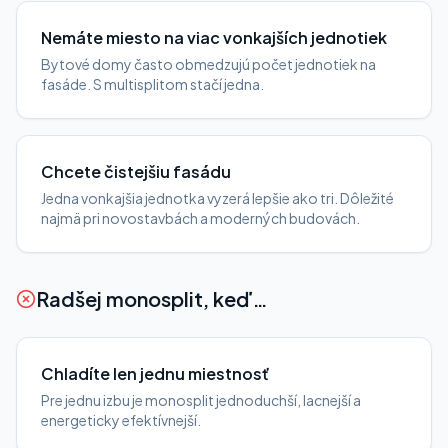
Nemáte miesto na viac vonkajších jednotiek
Bytové domy často obmedzujú počet jednotiek na
fasáde. S multisplitom stačí jedna.
Chcete čistejšiu fasádu
Jedna vonkajšia jednotka vyzerá lepšie ako tri. Dôležité
najmä pri novostavbách a moderných budovách.
Radšej monosplit, keď…
Chladíte len jednu miestnosť
Pre jednu izbu je monosplit jednoduchší, lacnejší a
energeticky efektívnejší.