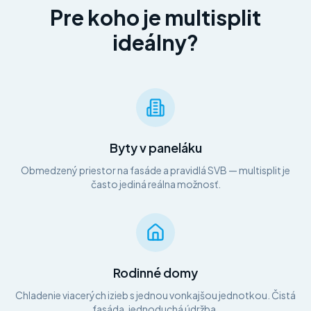
Pre koho je multisplit
ideálny?
Byty v paneláku
Obmedzený priestor na fasáde a pravidlá SVB — multisplit je
často jediná reálna možnosť.
Rodinné domy
Chladenie viacerých izieb s jednou vonkajšou jednotkou. Čistá
fasáda, jednoduchá údržba.