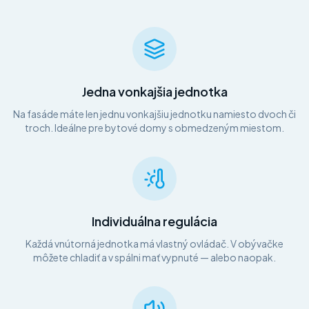
Jedna vonkajšia jednotka
Na fasáde máte len jednu vonkajšiu jednotku namiesto dvoch či
troch. Ideálne pre bytové domy s obmedzeným miestom.
Individuálna regulácia
Každá vnútorná jednotka má vlastný ovládač. V obývačke
môžete chladiť a v spálni mať vypnuté — alebo naopak.