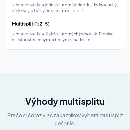
Jedna vonkajšia + jedna vnútorná jednotka. Jednoduchý,
efektívny, ideálny pre jednu miestnosť.
Multisplit (1:2–5)
Jedna vonkajšia + 2 až 5 vnútorných jednotiek. Pre viac
miestností s jedným externým zariadením.
Výhody multisplitu
Prečo si čoraz viac zákazníkov vyberá multisplit
riešenie.